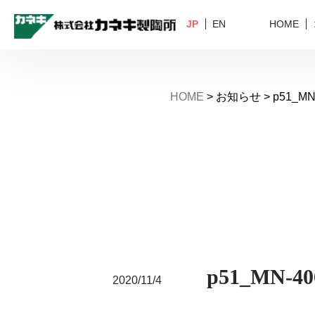
JP
EN
HOME
HOME
> お知らせ > p51_MN-
p51_MN-40
2020/11/4