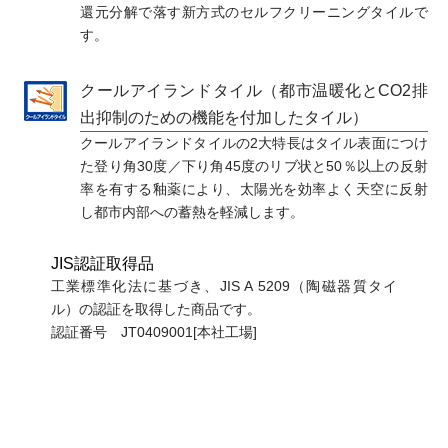
還元分解で落す新方式のセルフクリーニングタイルで
す。
クールアイランドタイル（都市温暖化とCO2排
出抑制のための機能を付加したタイル）
クールアイランドタイルの2大特長はタイル表面につけ
た登り角30度／下り角45度のリブ状と50％以上の反射
率を有する釉薬により、太陽光を効率よく天空に反射
し都市内部への蓄熱を軽減します。
JIS認証取得品
工業標準化法に基づき、JIS A 5209（陶磁器質タイ
ル）の認証を取得した商品です。
認証番号 JT0409001[本社工場]